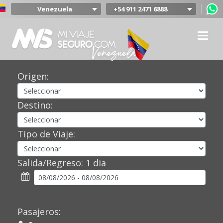
Venezuela
+54 911 2471 6888
Argentina
Colombia
Mexico
Chile
Uruguay
Origen:
Bolivia
Peru
Destino:
Tipo de Viaje:
Salida/Regreso:
1 dia
Pasajeros: