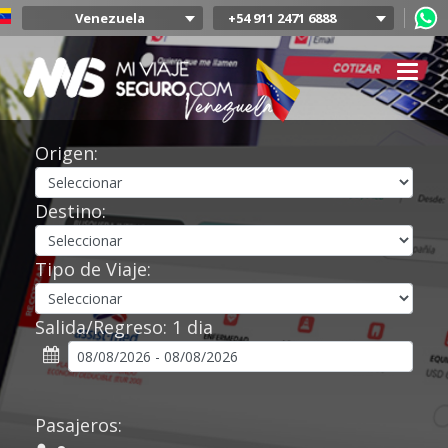
Venezuela
+54 911 2471 6888
Argentina
Colombia
Mexico
Chile
Uruguay
Origen:
Bolivia
Peru
Destino:
Tipo de Viaje:
Salida/Regreso:
1 dia
Pasajeros: