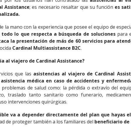
os por los usuarios han contratado las
asistencias al vi
al Assistance
; es necesario resaltar que su función
es sat
nalizada.
 la mano con la experiencia que posee el equipo de especia
n todo lo que respecta a búsqueda de soluciones
para e
taca la presentación de más de 60 servicios para atende
nocida
Cardinal Multiassistance B2C
.
ia al viajero de Cardinal Assistance?
vicios que las
asistencias al viajero de Cardinal Assis
a
asistencia médica en caso de accidentes y enfermed
 problemas de salud como: la pérdida o extravío del equip
zo, traslado tanto sanitario como funerario, medicame
uso intervenciones quirúrgicas.
ible va a depender directamente del plan que hayas el
ad de proteger también a los familiares del
beneficiario de 