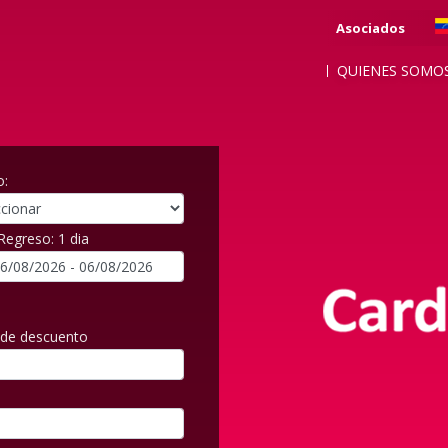
Asociados
QUIENES SOMO
o:
/Regreso:
1 dia
de descuento