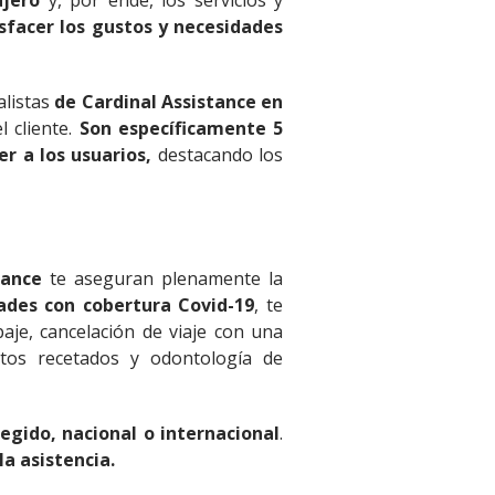
ajero
y, por ende, los servicios y
isfacer los gustos y necesidades
listas
de Cardinal Assistance en
l cliente.
Son específicamente 5
r a los usuarios,
destacando los
tance
te aseguran plenamente la
ades con cobertura Covid-19
, te
aje, cancelación de viaje con una
ntos recetados y odontología de
egido, nacional o internacional
.
la asistencia.