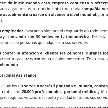
tance da inicio cuando esta empresa comienza a ofrec
evado a ganarse el reconocimiento como una
compañía vers
ue actualmente crearon un alcance a nivel mundial
, por 
s.
0 empleados
, buscando siempre el resguardo en todo mom
uay, contando con 30 sedes en Latinoamérica
. De esta
illones de personas que adquieren sus servicios.
contar la atención al cliente las 24 horas, durante lo
acceso a cada
servicio
en cualquier momento. Todo esto c
 el mundo
.
Cardinal Assistance
 usuarios un
servicio versátil por todo el mundo
,
contan
En total son
20.000 profesionales, personal médico
y técn
o en equipo, vocación, respeto y calidad en todos sus servic