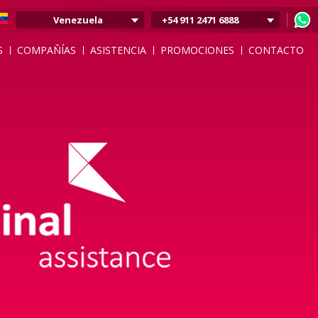
Venezuela
+54 911 2471 6888
Argentina
S
COMPAÑÍAS
ASISTENCIA
PROMOCIONES
CONTACTO
Colombia
Mexico
Chile
Uruguay
Bolivia
Peru