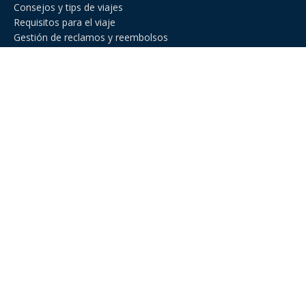
Consejos y tips de viajes
Requisitos para el viaje
Gestión de reclamos y reembolsos
Comparador de asistencia de viajes
Asistencia de Viajes en Venezuela
Asistencia de viaje para ejecutivos de negocios
Asistencia al viajero para deportes amateur
Asistencia de viaje para Estados Unidos
Asistencia al viajero para cruceros
Línea Nacional: +582127719013
Línea Internacional: +54 11 2471 6888
E-Mail: hola@miviajeseguro.com
Horarios de atención: Disponible 24/7