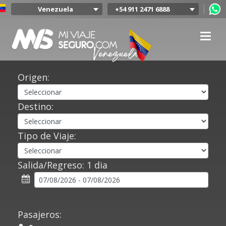
Venezuela
+54 911 2471 6888
Argentina
Colombia
Mexico
Chile
Uruguay
Origen:
Bolivia
Peru
Destino:
Tipo de Viaje:
Salida/Regreso:
1 dia
Pasajeros: