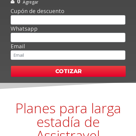
0
Agregar
Cupón de descuento
Whatsapp
Email
COTIZAR
Planes para larga
estadía de
Assistravel