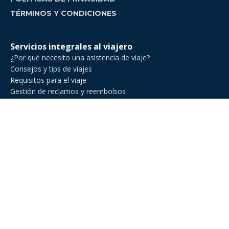
TÉRMINOS Y CONDICIONES
Servicios integrales al viajero
¿Por qué necesito una asistencia de viaje?
Consejos y tips de viajes
Requisitos para el viaje
Gestión de reclamos y reembolsos
Comparador de asistencia de viajes
Asistencia de Viajes en Venezuela
Asistencia de viaje para ejecutivos de negocios
Asistencia al viajero para deportes amateur
Asistencia de viaje para Estados Unidos
Asistencia al viajero para cruceros
Línea Nacional: +582127719013
Línea Internacional: +54 11 2471 6888