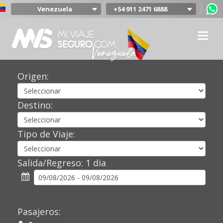
Venezuela
+54 911 2471 6888
Argentina
Colombia
Mexico
Chile
Uruguay
Origen:
Bolivia
Peru
Destino:
Tipo de Viaje:
Salida/Regreso:
1 dia
Pasajeros: