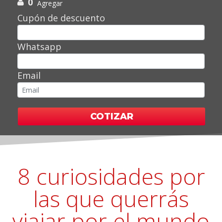
0
Agregar
Cupón de descuento
Whatsapp
Email
COTIZAR
8 curiosidades por
las que querrás
viajar por el mundo