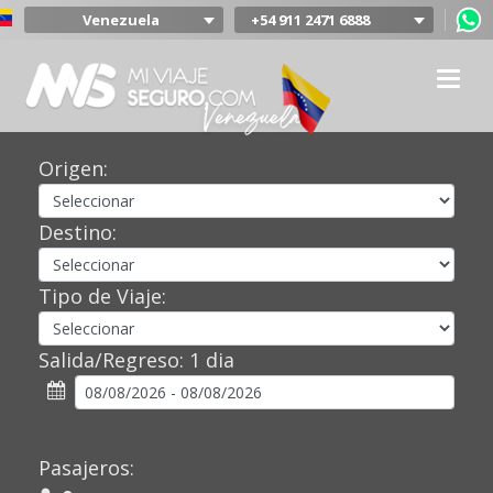
Venezuela
+54 911 2471 6888
Argentina
Colombia
Mexico
Chile
Uruguay
Origen:
Bolivia
Peru
Destino:
Tipo de Viaje:
Salida/Regreso:
1 dia
Pasajeros: