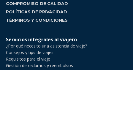
COMPROMISO DE CALIDAD
POLÍTICAS DE PRIVACIDAD
TÉRMINOS Y CONDICIONES
Servicios integrales al viajero
¿Por qué necesito una asistencia de viaje?
Consejos y tips de viajes
Requisitos para el viaje
Gestión de reclamos y reembolsos
Comparador de asistencia de viajes
Asistencia de Viajes en Venezuela
Asistencia de viaje para ejecutivos de negocios
Asistencia al viajero para deportes amateur
Asistencia de viaje para Estados Unidos
Asistencia al viajero para cruceros