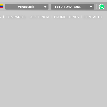
Venezuela
+54 911 2471 6888
Argentina
S
COMPAÑÍAS
ASISTENCIA
PROMOCIONES
CONTACTO
Colombia
Mexico
Chile
Uruguay
Bolivia
Peru