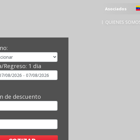
Asociados
QUIENES SOMO
no:
a/Regreso:
1 dia
n de descuento
l