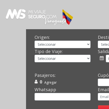
Origen:
Desti
Tipo de Viaje:
Salid
Pasajeros:
Cupó
0
Agregar
Whatsapp
Emai