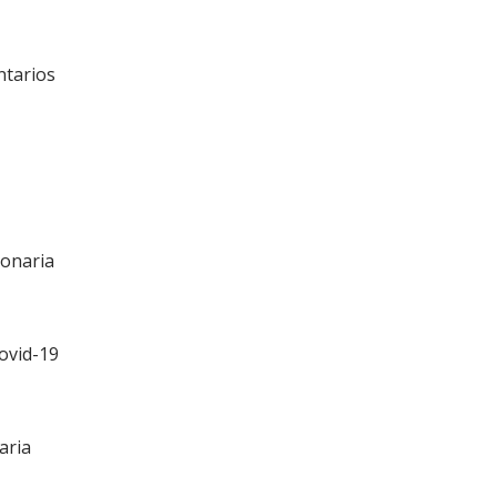
tarios
ronaria
ovid-19
raria