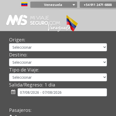
Venezuela
+54 911 2471 6888
Argentina
Colombia
Mexico
Chile
Uruguay
Origen:
Bolivia
Peru
Destino:
Tipo de Viaje:
Salida/Regreso:
1 dia
Pasajeros: