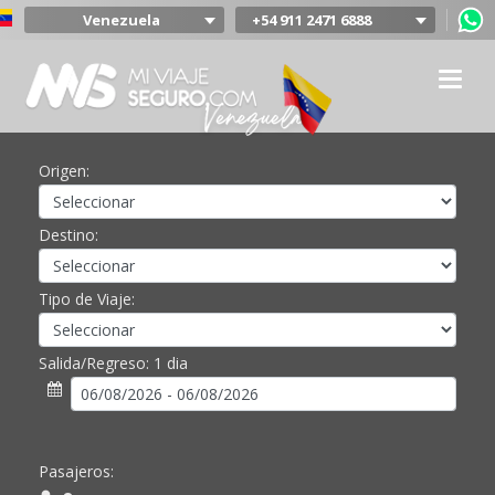
Venezuela
+54 911 2471 6888
Argentina
Colombia
Mexico
Chile
Uruguay
Origen:
Bolivia
Peru
Destino:
Tipo de Viaje:
Salida/Regreso:
1 dia
Pasajeros: