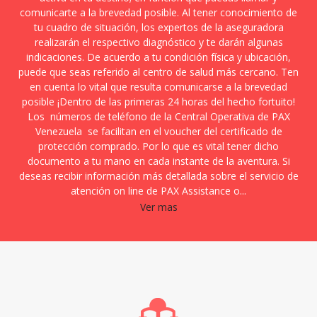
comunicarte a la brevedad posible. Al tener conocimiento de
tu cuadro de situación, los expertos de la aseguradora
realizarán el respectivo diagnóstico y te darán algunas
indicaciones. De acuerdo a tu condición física y ubicación,
puede que seas referido al centro de salud más cercano. Ten
en cuenta lo vital que resulta comunicarse a la brevedad
posible ¡Dentro de las primeras 24 horas del hecho fortuito!
Los números de teléfono de la Central Operativa de PAX
Venezuela se facilitan en el voucher del certificado de
protección comprado. Por lo que es vital tener dicho
documento a tu mano en cada instante de la aventura. Si
deseas recibir información más detallada sobre el servicio de
atención on line de PAX Assistance o...
Ver mas