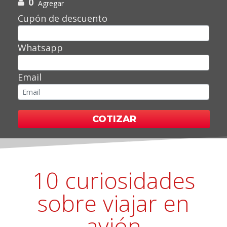
0
Agregar
Cupón de descuento
Whatsapp
Email
COTIZAR
10 curiosidades
sobre viajar en
avión