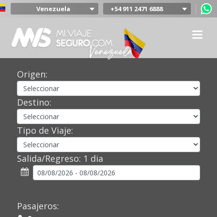
Venezuela
+54 911 2471 6888
Argentina
Colombia
Mexico
Chile
Uruguay
Origen:
Bolivia
Peru
Destino:
Tipo de Viaje:
Salida/Regreso:
1 dia
Pasajeros: