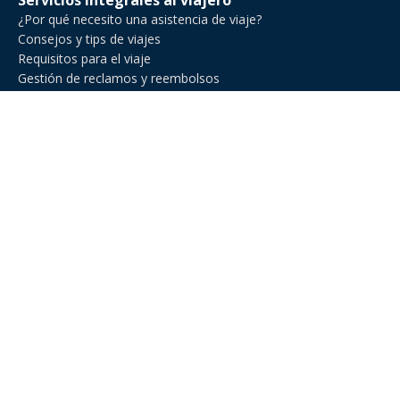
Servicios integrales al viajero
¿Por qué necesito una asistencia de viaje?
Consejos y tips de viajes
Requisitos para el viaje
Gestión de reclamos y reembolsos
Comparador de asistencia de viajes
Asistencia de Viajes en Venezuela
Asistencia de viaje para ejecutivos de negocios
Asistencia al viajero para deportes amateur
Asistencia de viaje para Estados Unidos
Asistencia al viajero para cruceros
Línea Nacional: +582127719013
Línea Internacional: +54 11 2471 6888
E-Mail: hola@miviajeseguro.com
Horarios de atención: Disponible 24/7