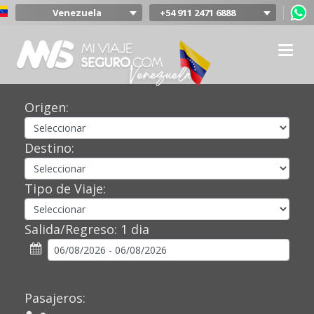
Venezuela
+54 911 2471 6888
Argentina
Colombia
Mexico
Chile
Uruguay
Origen:
Bolivia
Peru
Destino:
Tipo de Viaje:
Salida/Regreso:
1 dia
Pasajeros: