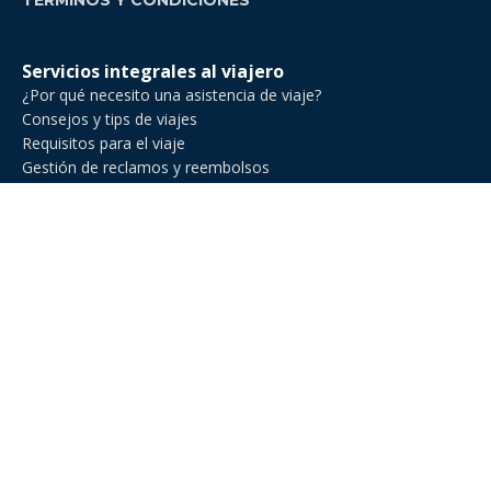
TÉRMINOS Y CONDICIONES
Servicios integrales al viajero
¿Por qué necesito una asistencia de viaje?
Consejos y tips de viajes
Requisitos para el viaje
Gestión de reclamos y reembolsos
Comparador de asistencia de viajes
Asistencia de Viajes en Venezuela
Asistencia de viaje para ejecutivos de negocios
Asistencia al viajero para deportes amateur
Asistencia de viaje para Estados Unidos
Asistencia al viajero para cruceros
Línea Nacional: +582127719013
Línea Internacional: +54 11 2471 6888
E-Mail: hola@miviajeseguro.com