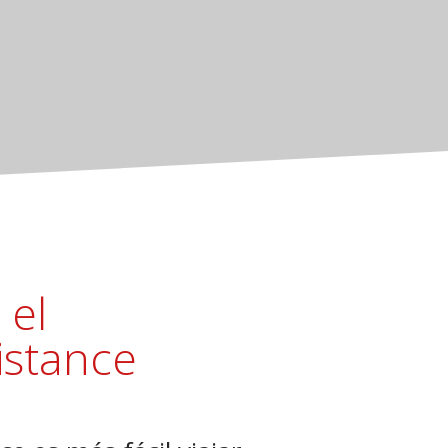
 el
istance