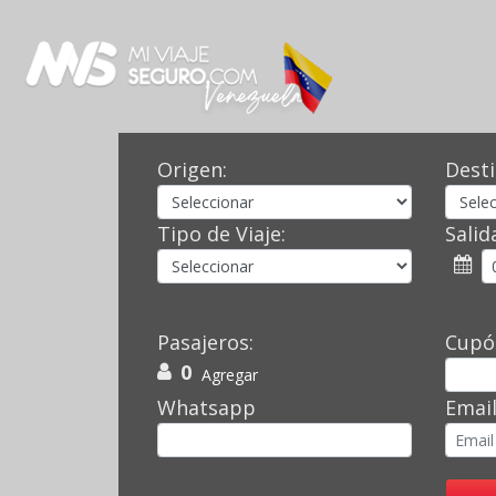
Origen:
Desti
Tipo de Viaje:
Salid
Pasajeros:
Cupó
0
Agregar
Whatsapp
Emai