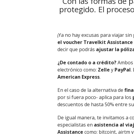
Con las formas de pa
protegido. El proceso
¡Ya no hay excusas para viajar sin
el voucher Travelkit Assistance
decir que podrás
ajustar la póli
¿De contado o a crédito?
Ambos 
electrónico como:
Zelle
y
PayPal
.
American Express
.
En el caso de la alternativa de
fin
por si fuera poco- aplica para los
descuentos de hasta 50% entre sus 
De igual manera, te invitamos a c
especialistas en
asistencia al via
Assistance
como: bitcoint, airtm 