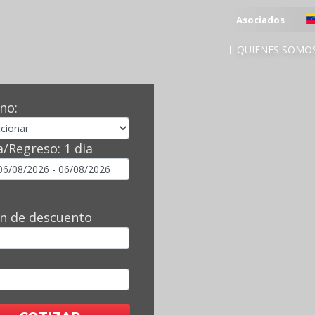
Asociados
QUIENES SOMO
no:
a/Regreso:
1 dia
n de descuento
l