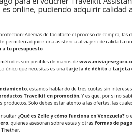
go para el voucher Travelkit Assistanc
 es online, pudiendo adquirir calidad 
 protección! Además de facilitarte el proceso de compra, las 
te permiten adquirir una asistencia al viajero de calidad a u
za a tu presupuesto
.
métodos son posibles de manos de
www.miviajeseguro.c
 Lo único que necesitas es una
tarjeta de débito
o
tarjeta 
anciamiento
, estamos hablando de tres cuotas sin intereses
productos Travelkit en promoción
. Y es que, por si no sa
productos. Solo debes estar atento a las ofertas, las cuale
onsultar
¿Qué es Zelle y cómo funciona en Venezuela?
o e
jero
, quienes asesoran sobre estas y otras
formas de pago 
y Thether.