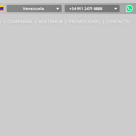
Venezuela
+54 911 2471 6888
Argentina
S
COMPAÑÍAS
ASISTENCIA
PROMOCIONES
CONTACTO
Colombia
Mexico
Chile
Uruguay
Bolivia
Peru