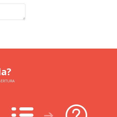
la?
BERTURA