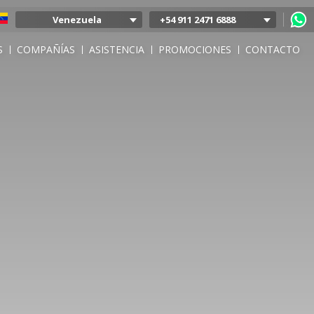
Venezuela
+54 911 2471 6888
Argentina
S
COMPAÑÍAS
ASISTENCIA
PROMOCIONES
CONTACTO
Colombia
Mexico
Chile
Uruguay
Bolivia
Peru