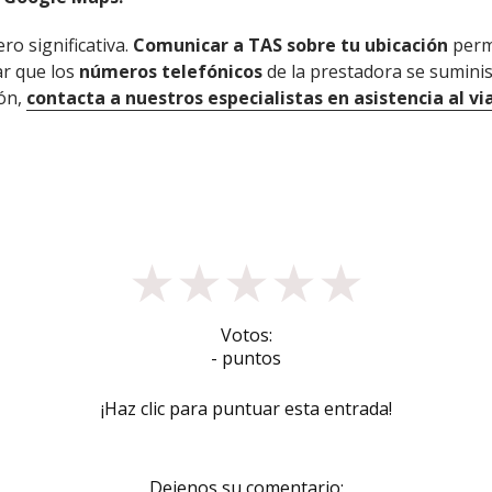
ro significativa.
Comunicar a TAS sobre tu ubicación
permi
ar que los
números telefónicos
de la prestadora se suminis
ón,
contacta a nuestros especialistas en asistencia al vi
★
★
★
★
★
Votos:
- puntos
¡Haz clic para puntuar esta entrada!
Dejenos su comentario: