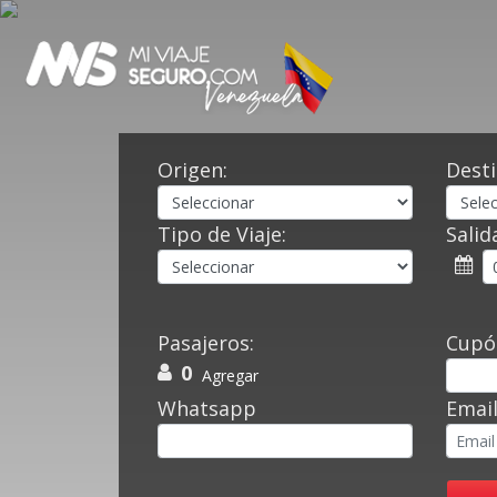
Origen:
Desti
Tipo de Viaje:
Salid
Pasajeros:
Cupó
0
Agregar
Whatsapp
Emai