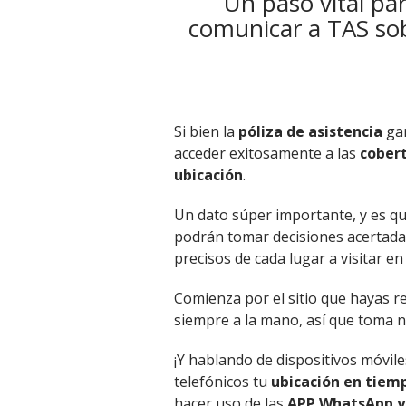
Un paso vital pa
comunicar a TAS sob
Si bien la
póliza de asistencia
gar
acceder exitosamente a las
cober
ubicación
.
Un dato súper importante, y es q
podrán tomar decisiones acertada
precisos de cada lugar a visitar en
Comienza por el sitio que hayas r
siempre a la mano, así que toma n
¡Y hablando de dispositivos móvile
telefónicos tu
ubicación en tiem
hacer uso de las
APP WhatsApp y