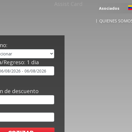
Asociados
QUIENES SOMO
no:
a/Regreso:
1 dia
n de descuento
l